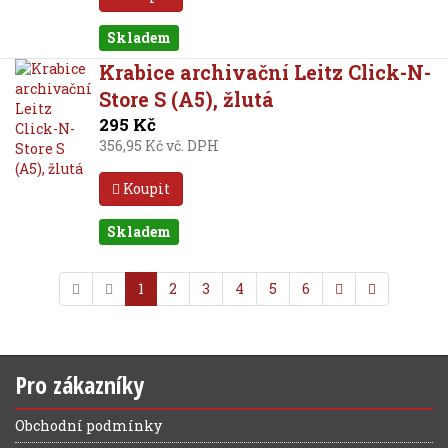
Skladem
Krabice archivační Leitz Click-N-
Store S (A5), žlutá
295 Kč
356,95 Kč vč. DPH
Koupit
Skladem
1
2
3
4
5
6
Pro zákazníky
Obchodní podmínky