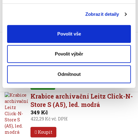
Koupit
Zobrazit detaily
Skladem
Povolit vše
Krabice archivační Leitz Click-N-
Store S (A5), bílá
349 Kč
Povolit výběr
422,29 Kč vč. DPH
Koupit
Odmítnout
Skladem
Krabice archivační Leitz Click-N-
Store S (A5), led. modrá
349 Kč
422,29 Kč vč. DPH
Koupit