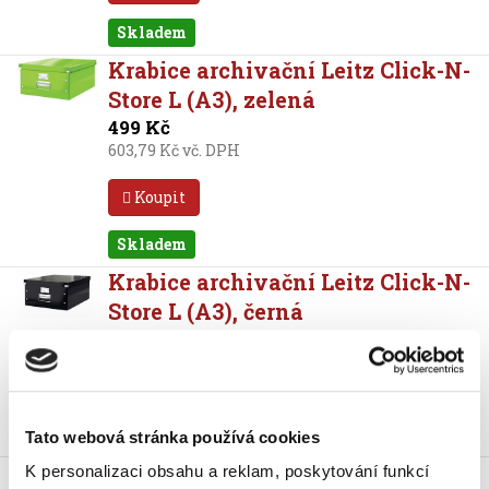
Skladem
Krabice archivační Leitz Click-N-
Store L (A3), zelená
499 Kč
603,79 Kč vč. DPH
Koupit
Skladem
Krabice archivační Leitz Click-N-
Store L (A3), černá
499 Kč
603,79 Kč vč. DPH
Koupit
Tato webová stránka používá cookies
Krabice archivační Leitz Click-N-
K personalizaci obsahu a reklam, poskytování funkcí