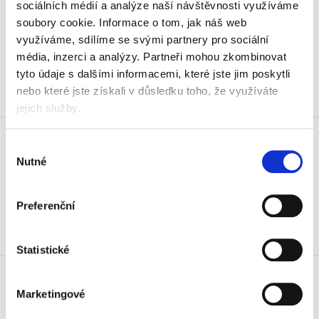
Store L (A3), žlutá
sociálních médií a analýze naší návštěvnosti využíváme
soubory cookie.
Informace o tom, jak náš web
499 Kč
využíváme, sdílíme se svými partnery pro sociální
603,79 Kč vč. DPH
média, inzerci a analýzy.
Partneři mohou zkombinovat
Koupit
tyto údaje s dalšími informacemi, které jste jim poskytli
nebo které jste získali v důsledku toho, že využíváte
Skladem
jejich služby.
Krabice archivační Leitz Click-N-
Store M (A4), bílá
Výběr
Nutné
399 Kč
souhlasu
482,79 Kč vč. DPH
Preferenční
Koupit
Skladem
Statistické
Krabice archivační Leitz Click-N-
Store M (A4), zelená
Marketingové
379 Kč
458,59 Kč vč. DPH