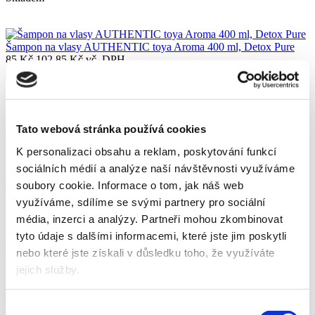
Šampon na vlasy AUTHENTIC toya Aroma 400 ml, Detox Pure
85 Kč
102,85 Kč vč. DPH
Koupit
Skladem
Tato webová stránka používá cookies
K personalizaci obsahu a reklam, poskytování funkcí
Šampon na vlasy AUTHENTIC toya Aroma 400 ml, Repair Extra
sociálních médií a analýze naší návštěvnosti využíváme
74 Kč
89,54 Kč vč. DPH
soubory cookie.
Informace o tom, jak náš web
Koupit
využíváme, sdílíme se svými partnery pro sociální
Skladem
média, inzerci a analýzy.
Partneři mohou zkombinovat
tyto údaje s dalšími informacemi, které jste jim poskytli
nebo které jste získali v důsledku toho, že využíváte
jejich služby.
Šampon na vlasy AUTHENTIC toya Aroma 400 ml, Volume Effect
85 Kč
102,85 Kč vč. DPH
Koupit
Výběr