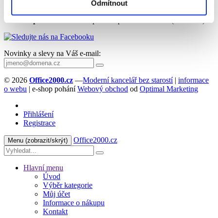
Ověřené produkty od
renomovaných značek
Odmítnout
Výhodné ceny
na
ekologický sortiment
Doprava ZDARMA
při nákupu nad 1.200 Kč (bez DPH)
Novinky a slevy na Váš e-mail:
© 2026
Office2000.cz
—
Moderní kancelář bez starostí
|
informace
o webu
| e-shop pohání
Webový obchod
od
Optimal Marketing
Přihlášení
Registrace
Office2000.cz
Menu
(zobrazit/skrýt)
Hlavní menu
Úvod
Výběr kategorie
Můj účet
Informace o nákupu
Kontakt