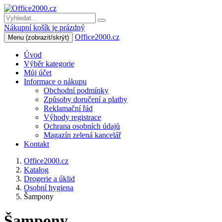
Nákupní košík je prázdný
Office2000.cz
Menu
(zobrazit/skrýt)
Úvod
Výběr kategorie
Můj účet
Informace o nákupu
Obchodní podmínky
Způsoby doručení a platby
Reklamační řád
Výhody registrace
Ochrana osobních údajů
Magazín zelená kancelář
Kontakt
Office2000.cz
Katalog
Drogerie a úklid
Osobní hygiena
Šampony
Šampony