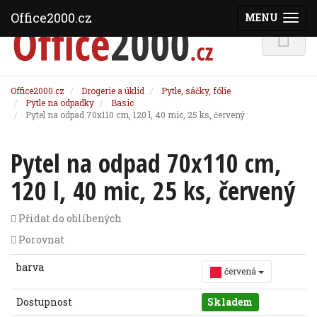
Office2000.cz
MENU
(ZOBRAZI
Office2000.cz
Drogerie a úklid
Pytle, sáčky, fólie
Pytle na odpadky
Basic
Pytel na odpad 70x110 cm, 120 l, 40 mic, 25 ks, červený
Pytel na odpad 70x110 cm,
120 l, 40 mic, 25 ks, červený
Přidat do oblíbených
Porovnat
barva
červená
Dostupnost
Skladem