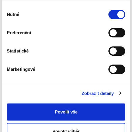
Popis
Alternativní produkty
Výběr
Nutné
souhlasu
pytel na odpadky
tloušťka fólie 40 mic
rozměry 70 x 110 cm
Preferenční
objem 120 l
barva červená
balení 25 ks
Statistické
Informace o produktu
Marketingové
Pytel na odpad 70x110 cm, 120 l, 40 mic,
25 ks, červený
69 Kč
Zobrazit detaily
Specifikace produktu
Objednací číslo
9289464420
Povolit vše
barva
červená
Povolit výběr