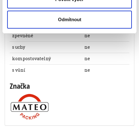
objem
120 l
počet kusů v balení
25
Odmítnout
zatahovací
ne
zpevněné
ne
s uchy
ne
kompostovatelný
ne
s vůní
ne
Značka