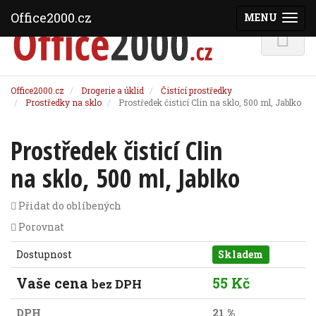
Office2000.cz
MENU
(ZOBRAZI
Office2000.cz
Drogerie a úklid
Čistící prostředky
Prostředky na sklo
Prostředek čisticí Clin na sklo, 500 ml, Jablko
Prostředek čisticí Clin
na sklo, 500 ml, Jablko
Přidat do oblíbených
Porovnat
Dostupnost
Skladem
Vaše cena
55 Kč
bez DPH
DPH
21 %