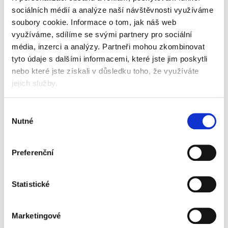
sociálních médií a analýze naší návštěvnosti využíváme
soubory cookie.
Informace o tom, jak náš web
využíváme, sdílíme se svými partnery pro sociální
média, inzerci a analýzy.
Partneři mohou zkombinovat
tyto údaje s dalšími informacemi, které jste jim poskytli
nebo které jste získali v důsledku toho, že využíváte
jejich služby.
Výběr
Nutné
souhlasu
Skladem
Preferenční
Popis
Alternativní produkty
Statistické
čisticí prostředek
pro čištění a lesk skleněných a hladkých
Marketingové
omyvatelných ploch (např. sklo, zrcadla, TV
obrazovky, skleněné stoly atd.)