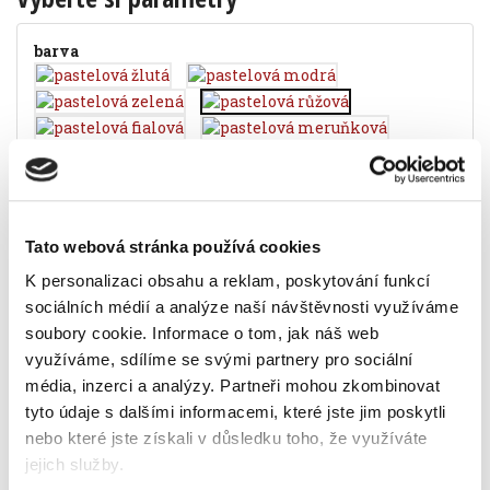
barva
Popis
Alternativní produkty
Tato webová stránka používá cookies
K personalizaci obsahu a reklam, poskytování funkcí
krabice na spisy PASTELINI
sociálních médií a analýze naší návštěvnosti využíváme
tři klopy
gumička přes rohy
soubory cookie.
Informace o tom, jak náš web
pevný polypropylen o tloušťce 800 mic
využíváme, sdílíme se svými partnery pro sociální
pro dokumenty do formátu A4
média, inzerci a analýzy.
Partneři mohou zkombinovat
šíře hřbetu 3 cm
tyto údaje s dalšími informacemi, které jste jim poskytli
barva růžová
nebo které jste získali v důsledku toho, že využíváte
Informace o produktu
jejich služby.