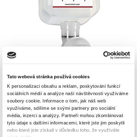
Tato webová stránka používá cookies
Skladem
K personalizaci obsahu a reklam, poskytování funkcí
sociálních médií a analýze naší návštěvnosti využíváme
soubory cookie.
Informace o tom, jak náš web
Popis
Alternativní produkty
využíváme, sdílíme se svými partnery pro sociální
média, inzerci a analýzy.
Partneři mohou zkombinovat
dezinfekční pěna na WC sedátka
pro zásobník Katrin
tyto údaje s dalšími informacemi, které jste jim poskytli
objem 500 ml
nebo které jste získali v důsledku toho, že využíváte