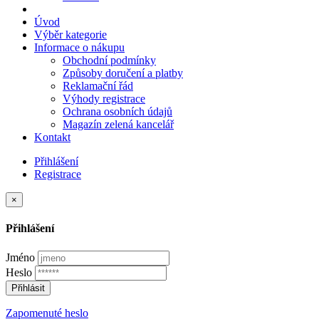
Úvod
Výběr kategorie
Informace o nákupu
Obchodní podmínky
Způsoby doručení a platby
Reklamační řád
Výhody registrace
Ochrana osobních údajů
Magazín zelená kancelář
Kontakt
Přihlášení
Registrace
×
Přihlášení
Jméno
Heslo
Přihlásit
Zapomenuté heslo