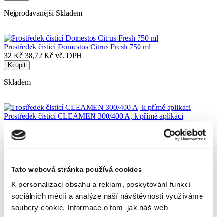
Nejprodávanější
Skladem
Prostředek čisticí Domestos Citrus Fresh 750 ml
32 Kč
38,72 Kč vč. DPH
Koupit
Skladem
Prostředek čisticí CLEAMEN 300/400 A, k přímé aplikaci
49 Kč
59,29 Kč vč. DPH
Koupit
Skladem
Tato webová stránka používá cookies
K personalizaci obsahu a reklam, poskytování funkcí
Prostředek dezinfekční Savo čistič Turbo, 750 ml
42 Kč
50,82 Kč vč. DPH
sociálních médií a analýze naší návštěvnosti využíváme
Koupit
soubory cookie.
Informace o tom, jak náš web