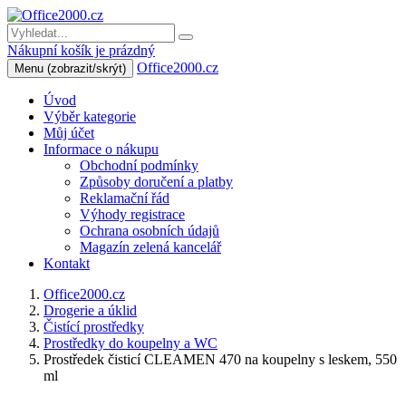
Nákupní košík je prázdný
Office2000.cz
Menu
(zobrazit/skrýt)
Úvod
Výběr kategorie
Můj účet
Informace o nákupu
Obchodní podmínky
Způsoby doručení a platby
Reklamační řád
Výhody registrace
Ochrana osobních údajů
Magazín zelená kancelář
Kontakt
Office2000.cz
Drogerie a úklid
Čistící prostředky
Prostředky do koupelny a WC
Prostředek čisticí CLEAMEN 470 na koupelny s leskem, 550
ml