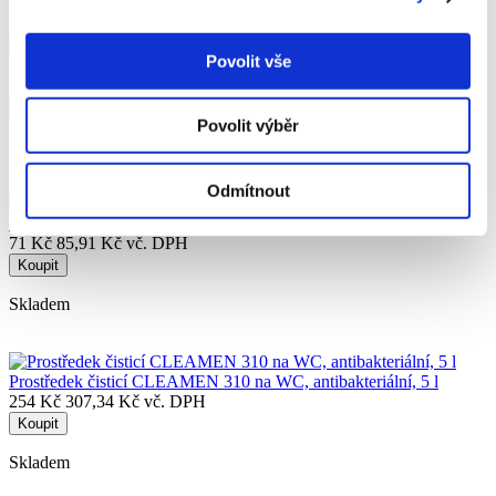
Povolit vše
Pěna dezinfekční Katrin na WC sedátka, 500 ml
179 Kč
216,59 Kč vč. DPH
Koupit
Povolit výběr
Skladem
Odmítnout
Prostředek čisticí CLEAMEN 410 na koupelny, rozprašovač, 1 l
71 Kč
85,91 Kč vč. DPH
Koupit
Skladem
Prostředek čisticí CLEAMEN 310 na WC, antibakteriální, 5 l
254 Kč
307,34 Kč vč. DPH
Koupit
Skladem