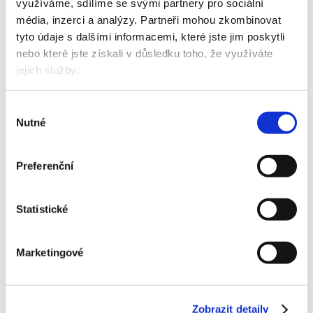
využíváme, sdílíme se svými partnery pro sociální
Skladem
média, inzerci a analýzy.
Partneři mohou zkombinovat
tyto údaje s dalšími informacemi, které jste jim poskytli
nebo které jste získali v důsledku toho, že využíváte
Prostředek čisticí Hit Dezinfectant Gel na WC, 750 ml
43 Kč
52,03 Kč vč. DPH
jejich služby.
Koupit
Skladem
Výběr
Nutné
souhlasu
Prostředek čisticí CLEAMEN 311 na WC, 750 ml
Preferenční
47 Kč
56,87 Kč vč. DPH
Koupit
Skladem
Statistické
Marketingové
Prostředek čisticí CLEAMEN 370 na WC, 750 ml
55 Kč
66,55 Kč vč. DPH
Koupit
Skladem
Zobrazit detaily