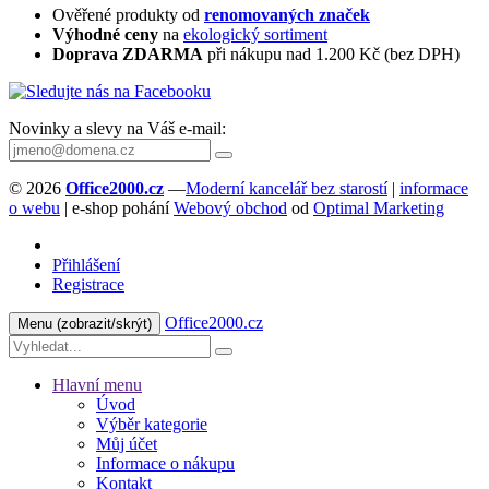
Ověřené produkty od
renomovaných značek
Výhodné ceny
na
ekologický sortiment
Doprava ZDARMA
při nákupu nad 1.200 Kč (bez DPH)
Novinky a slevy na Váš e-mail:
© 2026
Office2000.cz
—
Moderní kancelář bez starostí
|
informace
o webu
| e-shop pohání
Webový obchod
od
Optimal Marketing
Přihlášení
Registrace
Office2000.cz
Menu
(zobrazit/skrýt)
Hlavní menu
Úvod
Výběr kategorie
Můj účet
Informace o nákupu
Kontakt