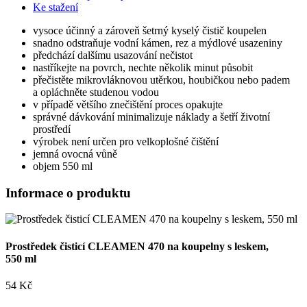
Ke stažení
vysoce účinný a zároveň šetrný kyselý čistič koupelen
snadno odstraňuje vodní kámen, rez a mýdlové usazeniny
předchází dalšímu usazování nečistot
nastříkejte na povrch, nechte několik minut působit
přečistěte mikrovláknovou utěrkou, houbičkou nebo padem
a opláchněte studenou vodou
v případě většího znečištění proces opakujte
správné dávkování minimalizuje náklady a šetří životní
prostředí
výrobek není určen pro velkoplošné čištění
jemná ovocná vůně
objem 550 ml
Informace o produktu
Prostředek čisticí CLEAMEN 470 na koupelny s leskem,
550 ml
54 Kč