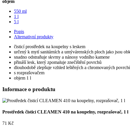
objem
550 ml
1 l
5 l
Popis
Alternativní produkty
čisticí prostředek na koupelny s leskem
určený k mytí sanitárních a umývárenských ploch jako jsou obkla
snadno odstraňuje skvrny a nánosy vodního kamene
přináší lesk, který zpomaluje znečištění povrchů
dlouhodobě zlepšuje vzhled leštěných a chromovaných povrch
s rozprašovačem
objem 1 l
Informace o produktu
Prostředek čisticí CLEAMEN 410 na koupelny, rozprašovač, 1 l
71 Kč