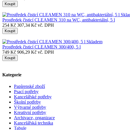
Koupit
Skla
Prostředek čisticí CLEAMEN 310 na WC, antibakteriální, 5 l
254 Kč
307,34 Kč vč. DPH
Koupit
Skladem
Prostředek čisticí CLEAMEN 300/400, 5 l
749 Kč
906,29 Kč vč. DPH
Koupit
Kategorie
Papírenské zboží
Psací potřeby
Kancelářské potřeby
Školní potřeby
Výtvarné potřeby
Kreativní potřeby
Archivace, organizace
Kancelářská technika
Tabule