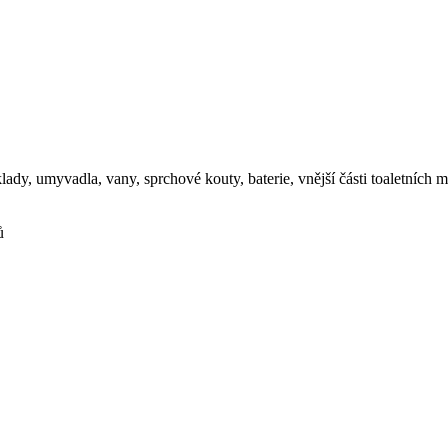
dy, umyvadla, vany, sprchové kouty, baterie, vnější části toaletních mí
ů