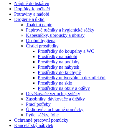
Náplně do tiskáren
Doplňky k počítači
Potraviny a nádobí
Drogerie a úklid
Toaletní papír
Papírové ručníky a hygienické sáčky
Kapesníčky, ubrousky a ubrusy
Osobní hygiena
Čistící prostředky
Prostředky do koupelny a WC
Prostředky na nádobí
Prostředky na podlahy
Prostředky na nábytek
Prostředky do kuchyně
Prostředky univerzální a dezinfekční
Prostředky na sklo
Prostředky na obuv a oděvy
Osvěžovače vzduchu, svíčky
Zásobníky, dávkovače a držáky
Prací potřeby
Úklidové a ochranné pomůcky
Pytle, sáčky, fólie
Ochranné pracovní pomůcky
Kancelářský nábytek