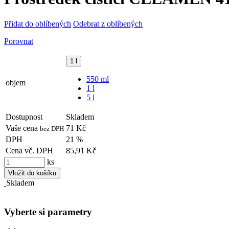
Přidat do oblíbených
Odebrat z oblíbených
Porovnat
1 l
550 ml
objem
1 l
5 l
Dostupnost
Skladem
Vaše cena
71 Kč
bez DPH
DPH
21 %
Cena vč. DPH
85,91 Kč
ks
Vložit do košíku
Skladem
Vyberte si parametry