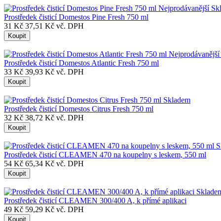
Nejprodávanější
Sk
Prostředek čisticí Domestos Pine Fresh 750 ml
31 Kč
37,51 Kč vč. DPH
Koupit
Nejprodávanější
Prostředek čisticí Domestos Atlantic Fresh 750 ml
33 Kč
39,93 Kč vč. DPH
Koupit
Skladem
Prostředek čisticí Domestos Citrus Fresh 750 ml
32 Kč
38,72 Kč vč. DPH
Koupit
S
Prostředek čisticí CLEAMEN 470 na koupelny s leskem, 550 ml
54 Kč
65,34 Kč vč. DPH
Koupit
Sklade
Prostředek čisticí CLEAMEN 300/400 A, k přímé aplikaci
49 Kč
59,29 Kč vč. DPH
Koupit