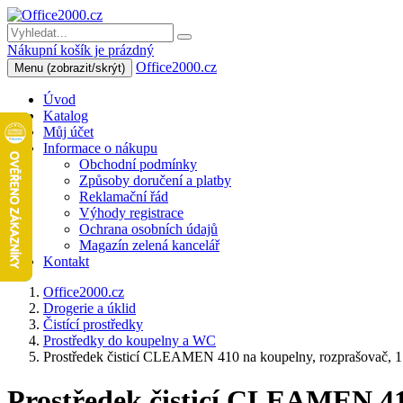
Nákupní košík je prázdný
Office2000.cz
Menu
(zobrazit/skrýt)
Úvod
Katalog
Můj účet
Informace o nákupu
Obchodní podmínky
Způsoby doručení a platby
Reklamační řád
Výhody registrace
Ochrana osobních údajů
Magazín zelená kancelář
Kontakt
Office2000.cz
Drogerie a úklid
Čistící prostředky
Prostředky do koupelny a WC
Prostředek čisticí CLEAMEN 410 na koupelny, rozprašovač, 1
Prostředek čisticí CLEAMEN 410