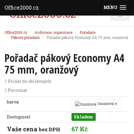
Office2000.cz
MENU
(ZOBRAZI
Office2000.cz
Archivace, organizace
Pořadače
Pákové pořadače
Pořadač pákový Economy A4 75 mm, oranžový
Pořadač pákový Economy A4
75 mm, oranžový
Přidat do oblíbených
Porovnat
barva
Oranžová
Dostupnost
Skladem
Vaše cena
67 Kč
bez DPH