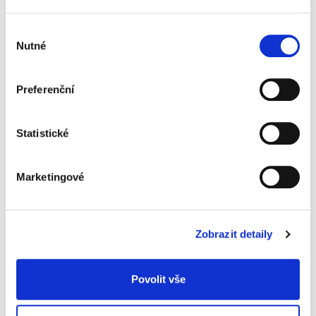
Pořadač pákový Economy A4 75 mm,
oranžový
Výběr
67 Kč
Nutné
souhlasu
Preferenční
Specifikace produktu
Statistické
Objednací číslo
90311234
barva
Oranžová
Marketingové
formát
A4
šířka hřbetu
75 mm
Zobrazit detaily
typ
pákový
materiál
PVC
Povolit vše
způsob archivace
pořadač