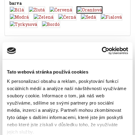
barva
Popis
Alternativní produkty
formát A4
Tato webová stránka používá cookies
šíře hřbetu 75 mm
vnější strana potažená plastem
K personalizaci obsahu a reklam, poskytování funkcí
hřbetní kapsa s vyměnitelným štítkem
sociálních médií a analýze naší návštěvnosti využíváme
hřbetní otvor
soubory cookie.
Informace o tom, jak náš web
uzavírací mechanismus (rado)
využíváme, sdílíme se svými partnery pro sociální
kovové lišty pro delší životnost
média, inzerci a analýzy.
Partneři mohou zkombinovat
barva oranžová
tyto údaje s dalšími informacemi, které jste jim poskytli
Informace o produktu
nebo které jste získali v důsledku toho, že využíváte
jejich služby.