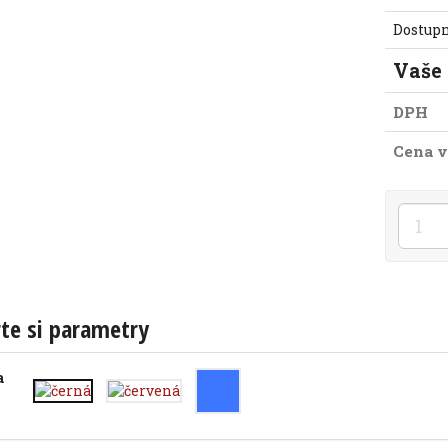
Dostup
Vaše
DPH
Cena v
te si parametry
a