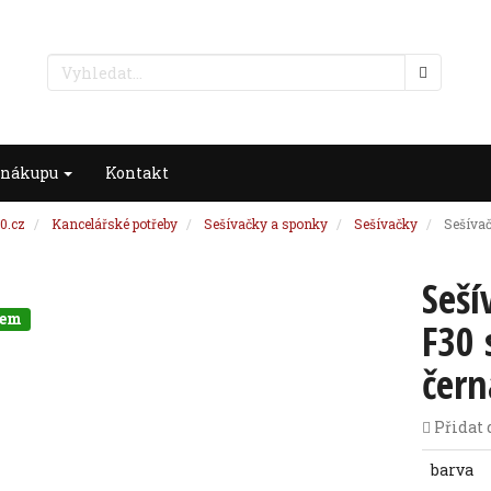
 nákupu
Kontakt
0.cz
Kancelářské potřeby
Sešívačky a sponky
Sešívačky
Sešívač
Seší
dem
F30 
čern
Přidat 
barva