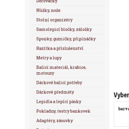
Děrovačky
Nůžky, nože
Stolní organizéry
Samolepicí bločky, záložky
Sponky, gumičky, připínáčky
Razítka a příslušenství
Metry a lupy
Balicí materiál, krabice,
motouzy
Dárkové balicí potřeby
Dárkové předměty
Vyber
Lepidla a lepící pásky
barv
Pokladny, testry bankovek
Adaptéry, zásuvky