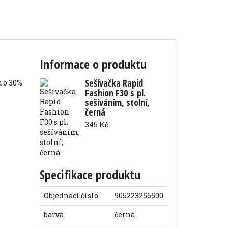
Informace o produktu
Sešívačka Rapid
 o 30%
Fashion F30 s pl.
sešíváním, stolní,
černá
345 Kč
Specifikace produktu
Objednací číslo
905223256500
barva
černá