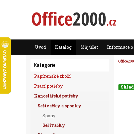
Úvod
Katalog
Můj účet
Informace o
Office200
Kategorie
Papírenské zboží
Psací potřeby
Skla
Kancelářské potřeby
Sešívačky a sponky
Spony
Sešívačky