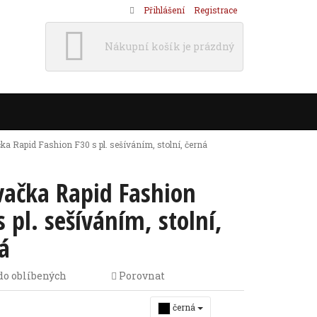
Přihlášení
Registrace
Nákupní košík je prázdný
ka Rapid Fashion F30 s pl. sešíváním, stolní, černá
vačka Rapid Fashion
s pl. sešíváním, stolní,
á
do oblíbených
Porovnat
černá