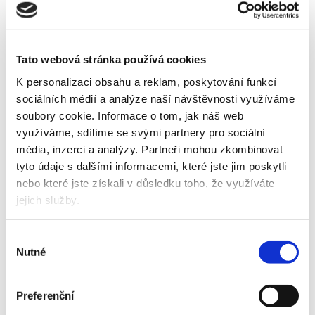
Sešívač elektrický Rapid Fixativ 20EX, 20 listů, černý
1 270 Kč
1 536,70 Kč vč. DPH
Tato webová stránka používá cookies
Koupit
K personalizaci obsahu a reklam, poskytování funkcí
Skladem
sociálních médií a analýze naší návštěvnosti využíváme
soubory cookie.
Informace o tom, jak náš web
využíváme, sdílíme se svými partnery pro sociální
Sešívač Novus B4FC, černý
média, inzerci a analýzy.
Partneři mohou zkombinovat
495 Kč
598,95 Kč vč. DPH
Koupit
tyto údaje s dalšími informacemi, které jste jim poskytli
nebo které jste získali v důsledku toho, že využíváte
Skladem
jejich služby.
Sešívač stolní Novus B 4FC, 50 listů, černý
Výběr
445 Kč
538,45 Kč vč. DPH
Nutné
souhlasu
Koupit
Skladem
Preferenční