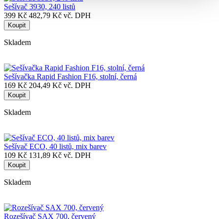
Sešívač 3930, 240 listů
399 Kč
482,79 Kč vč. DPH
Koupit
Skladem
Sešívačka Rapid Fashion F16, stolní, černá
169 Kč
204,49 Kč vč. DPH
Koupit
Skladem
Sešívač ECO, 40 listů, mix barev
109 Kč
131,89 Kč vč. DPH
Koupit
Skladem
Rozešívač SAX 700, červený