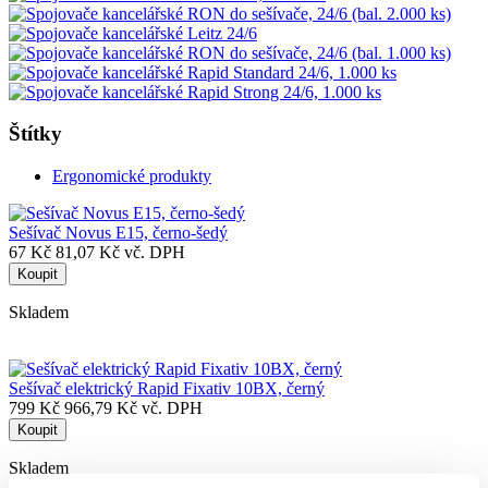
Štítky
Ergonomické produkty
Sešívač Novus E15, černo-šedý
67 Kč
81,07 Kč vč. DPH
Koupit
Skladem
Sešívač elektrický Rapid Fixativ 10BX, černý
799 Kč
966,79 Kč vč. DPH
Koupit
Skladem