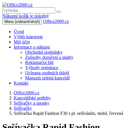
Nákupní košík je prázdný
Office2000.cz
Menu
(zobrazit/skrýt)
Úvod
Výběr kategorie
Můj účet
Informace o nákupu
Obchodní podmínky
Způsoby doručení a platby
Reklamační řád
Výhody registrace
Ochrana osobních údajů
Magazín zelená kancelář
Kontakt
Office2000.cz
Kancelářské potřeby
Sešívačky a sponky
Sešívačky
Sešívačka Rapid Fashion F30 s pl. sešíváním, stolní, červená
Sešívačka Rapid Fashion