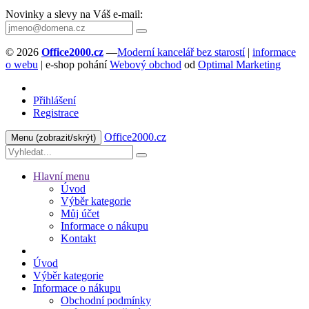
Novinky a slevy na Váš e-mail:
© 2026
Office2000.cz
—
Moderní kancelář bez starostí
|
informace
o webu
| e-shop pohání
Webový obchod
od
Optimal Marketing
Přihlášení
Registrace
Office2000.cz
Menu
(zobrazit/skrýt)
Hlavní menu
Úvod
Výběr kategorie
Můj účet
Informace o nákupu
Kontakt
Úvod
Výběr kategorie
Informace o nákupu
Obchodní podmínky