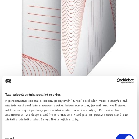
Tato webová stránka používá cookies
K personalizaci obsahu a reklam, poskytování funkcí sociálních médií a analýze naší
návštěvnosti využíváme soubory cookie.
Informace o tom, jak náš web využíváme,
sdílíme se svými partnery pro sociální média, inzerci a analýzy.
Partneři mohou
zkombinovat tyto údaje s dalšími informacemi, které jste jim poskytli nebo které jste
Skladem
získali v důsledku toho, že využíváte jejich služby.
Výběr
Nutné