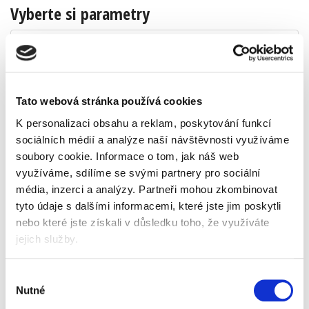
Vyberte si parametry
barva
Tato webová stránka používá cookies
K personalizaci obsahu a reklam, poskytování funkcí
Popis
Alternativní produkty
sociálních médií a analýze naší návštěvnosti využíváme
soubory cookie.
Informace o tom, jak náš web
sada lepenkových úložných boxů s moderním
využíváme, sdílíme se svými partnery pro sociální
a stylovým geometrickým designem
média, inzerci a analýzy.
Partneři mohou zkombinovat
ideální pro ukládání dokumentů, pákových
tyto údaje s dalšími informacemi, které jste jim poskytli
pořadačů, hraček, knih a dalších větších věcí
lze použít samostatně nebo uložit na polici
nebo které jste získali v důsledku toho, že využíváte
díky úchytům je můžete podle potřeby snadno
jejich služby.
přenášet z místnosti do místnosti
sundávací víko skryje obsah a ochrání před
prachem
Výběr
neutrální barvy a design doplní jakýkoli styl
Nutné
souhlasu
dodávají se v plochém balení a lze je rychle