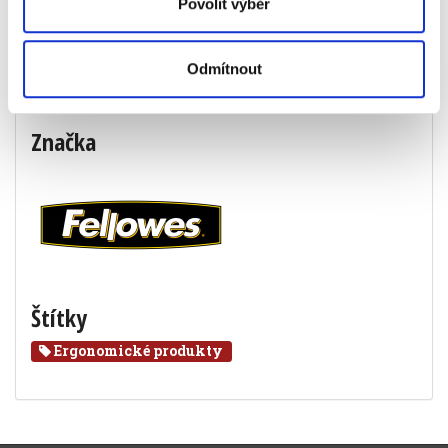
Povolit výběr
Specifikace produktu
Odmítnout
Objednací číslo
398290089801
Značka
Štítky
Ergonomické produkty