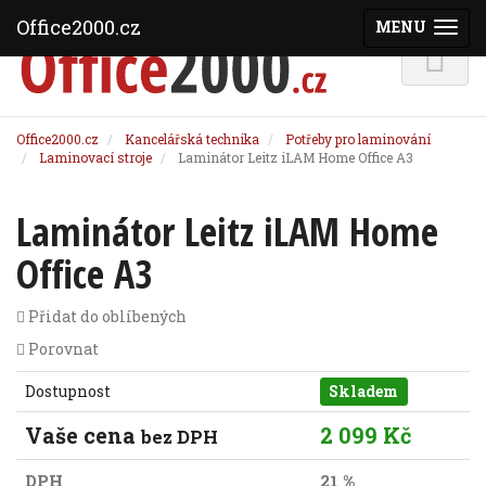
Office2000.cz
MENU
(ZOBRAZI
Office2000.cz
Kancelářská technika
Potřeby pro laminování
Laminovací stroje
Laminátor Leitz iLAM Home Office A3
Laminátor Leitz iLAM Home
Office A3
Přidat do oblíbených
Porovnat
Dostupnost
Skladem
Vaše cena
2 099 Kč
bez DPH
DPH
21 %