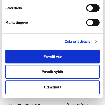
síťové napájení 220/240 V AC
Statistické
maximální šířka laminovaného dokumentu
320 mm - pro formát A3
maximální tlouštka laminovaného dokumentu
0,4 mm
Marketingové
rozměry 131 x 95 x 480 mm
hmotnost 1,7 kg
Informace o produktu
Zobrazit detaily
Laminátor Leitz iLAM Home Office A3
2 099 Kč
Povolit vše
Specifikace produktu
Povolit výběr
Objednací číslo
904474400089
Rozměry (š × v × h)
480 × 95 × 131 mm
Odmítnout
Hmotnost
1,7 kg
rychlost laminace
310 mm/min