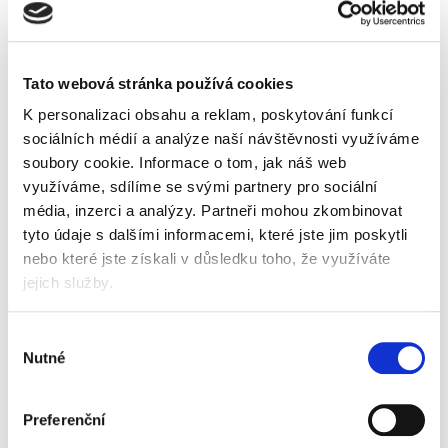
Tato webová stránka používá cookies
K personalizaci obsahu a reklam, poskytování funkcí
Popis
Alternativní produkty
sociálních médií a analýze naší návštěvnosti využíváme
bezproblémové laminování s vynikajícími
soubory cookie.
Informace o tom, jak náš web
výsledky, žádné složité nastavování
využíváme, sdílíme se svými partnery pro sociální
připraven za 2 minuty - již nemusíte dlouho
média, inzerci a analýzy.
Partneři mohou zkombinovat
čekat na dosažení provozní teploty
tyto údaje s dalšími informacemi, které jste jim poskytli
nízká spotřeba energie, automatické vypnutí po
nebo které jste získali v důsledku toho, že využíváte
30 minutách nečinnosti
pro kapsy od 80 do 125 mikronů
jejich služby.
80 mikronovou kapsu A4 zalaminuje přibližně
za 45 vteřin
Výběr
LED diody odpočítávají dobu zbývající pro zahřátí
Nutné
souhlasu
součástí je startovací balení laminovacích kapes
certifikace GS/TUV/CE
doporučeno používat s Leitz UDT laminovacími
Preferenční
kapsami
rychlost laminace max. 310 mm/min.