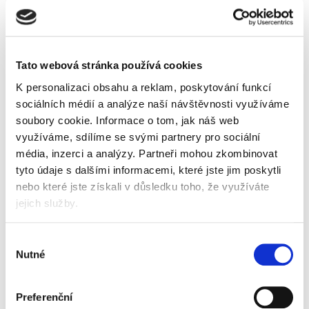
Vyberte si parametry
barva
Tato webová stránka používá cookies
K personalizaci obsahu a reklam, poskytování funkcí
sociálních médií a analýze naší návštěvnosti využíváme
soubory cookie.
Informace o tom, jak náš web
využíváme, sdílíme se svými partnery pro sociální
Popis
Alternativní produkty
média, inzerci a analýzy.
Partneři mohou zkombinovat
tyto údaje s dalšími informacemi, které jste jim poskytli
stíratelný značkovač na bílé tabule s výměnnou
nebo které jste získali v důsledku toho, že využíváte
náplní
jejich služby.
moderní technologie zajišťuje intenzivní barvy
viditelné i z velké vzdálenosti
kulatý hrot 6 mm
Výběr
stopa šíře 2,3 mm
Nutné
souhlasu
nepřerušovaná stopa
žádné nežádoucí skvrny
přátelský k životnímu prostředí
Preferenční
snadné doplňování