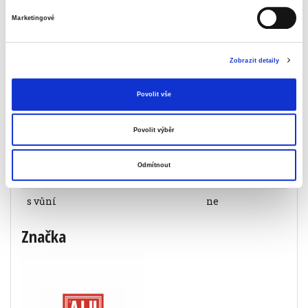
Marketingové
maximální tloušťka folie
60 µm
objem
280 l
Zobrazit detaily
počet kusů v balení
5
Povolit vše
zatahovací
ne
zpevněné
ne
Povolit výběr
s uchy
ne
Odmítnout
kompostovatelný
ne
s vůní
ne
Značka