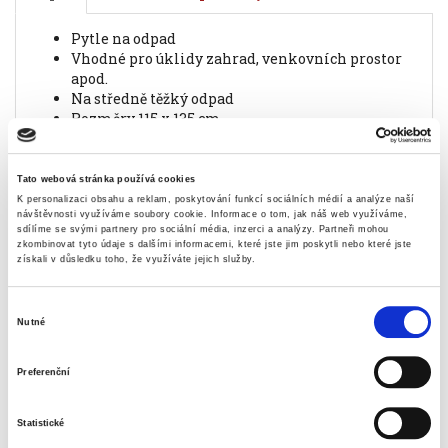
pytle na odpad
vhodné pro úklidy zahrad, venkovních prostor
apod.
na středně těžký odpad
rozměry 115 x 135 cm
objem 280 l
tloušťka fólie 60 mic
balení 5 ks
Tato webová stránka používá cookies
barva černá
K personalizaci obsahu a reklam, poskytování funkcí sociálních médií a analýze naší
návštěvnosti využíváme soubory cookie.
Informace o tom, jak náš web využíváme,
sdílíme se svými partnery pro sociální média, inzerci a analýzy.
Partneři mohou
Informace o produktu
zkombinovat tyto údaje s dalšími informacemi, které jste jim poskytli nebo které jste
získali v důsledku toho, že využíváte jejich služby.
Pytel na odpad Alufix 280 l, 60 mic,
černý, 5 ks
Výběr
81 Kč
Nutné
souhlasu
Specifikace produktu
Preferenční
Objednací číslo
9289461860
Statistické
barva
černá