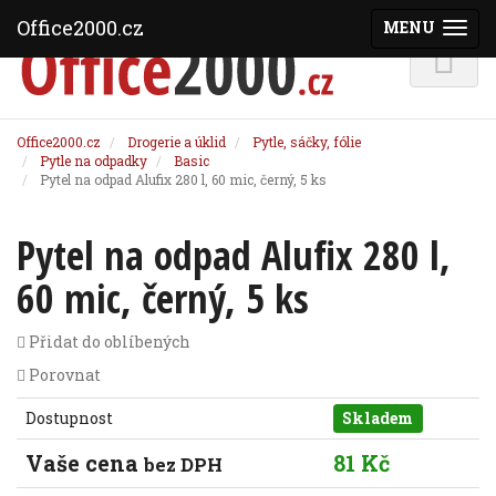
Office2000.cz
MENU
(ZOBRAZI
Office2000.cz
Drogerie a úklid
Pytle, sáčky, fólie
Pytle na odpadky
Basic
Pytel na odpad Alufix 280 l, 60 mic, černý, 5 ks
Pytel na odpad Alufix 280 l,
60 mic, černý, 5 ks
Přidat do oblíbených
Porovnat
Dostupnost
Skladem
Vaše cena
81 Kč
bez DPH