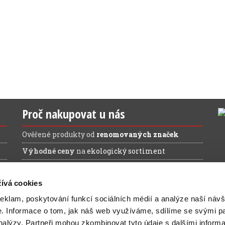
Proč nakupovat u nás
Ověřené produkty od
renomovaných značek
Výhodné ceny
na
ekologický sortiment
Doprava ZDARMA
při nákupu nad 1.200 Kč (bez
DPH)
ívá cookies
reklam, poskytování funkcí sociálních médií a analýze naší návš
e.
Informace o tom, jak náš web využíváme, sdílíme se svými pa
analýzy.
Partneři mohou zkombinovat tyto údaje s dalšími inform