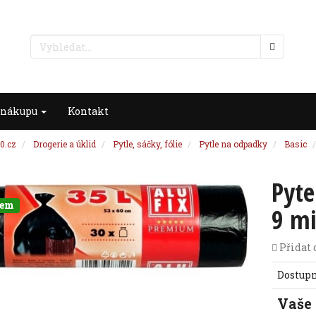
 nákupu
Kontakt
0.cz
Drogerie a úklid
Pytle, sáčky, fólie
Pytle na odpadky
Basic
Pyte
dem
9 mi
Přidat 
Dostup
Vaše