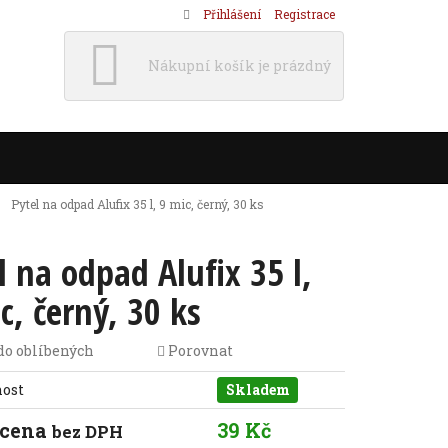
Přihlášení
Registrace
Nákupní košík je prázdný
Pytel na odpad Alufix 35 l, 9 mic, černý, 30 ks
l na odpad Alufix 35 l,
c, černý, 30 ks
do oblíbených
Porovnat
nost
Skladem
 cena
39 Kč
bez DPH