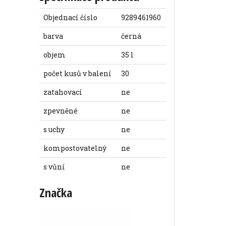
Objednací číslo
9289461960
barva
černá
objem
35 l
počet kusů v balení
30
zatahovací
ne
zpevněné
ne
s uchy
ne
kompostovatelný
ne
s vůní
ne
Značka