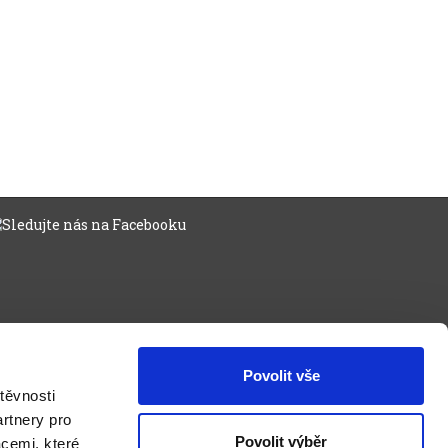
Povolit vše
těvnosti
rtnery pro
Povolit výběr
acemi, které