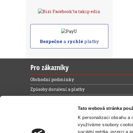
Bezpečné
a
rychlé
platby
Pro zákazníky
Obchodní podmínky
Způsoby doručení a platby
Reklamační řád
Tato webová stránka použ
Výhody registrace
K personalizaci obsahu a 
Ochrana osobních údajů
využíváme soubory cooki
Magazín zelená kancelář
sociální média, inzerci a 