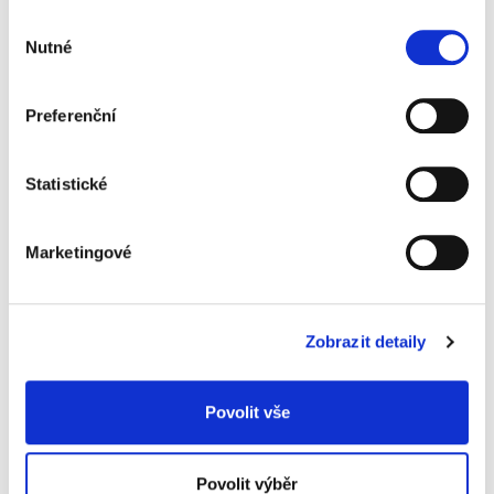
44 Kč
Výběr
Nutné
souhlasu
Preferenční
Specifikace produktu
Objednací číslo
929812101
Statistické
vůně
arctic
Marketingové
objem
500 ml
na sklo
ano
Zobrazit detaily
Značka
Povolit vše
Související produkty
Povolit výběr