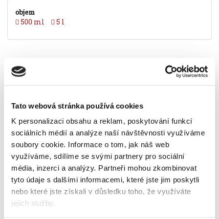
objem
500 ml
5 l
Popis
Alternativní produkty
čisticí prostředek na okna a skleněné povrchy
obsažené nanočástice vytvoří na povrchu
Tato webová stránka používá cookies
ochrannou vrstvu
K personalizaci obsahu a reklam, poskytování funkcí
udrží povrch čistý po delší dobu
obsahuje alkohol
sociálních médií a analýze naší návštěvnosti využíváme
nezanechává šmouhy
soubory cookie.
Informace o tom, jak náš web
objem 500 ml
využíváme, sdílíme se svými partnery pro sociální
vůně arctic
média, inzerci a analýzy.
Partneři mohou zkombinovat
Informace o produktu
tyto údaje s dalšími informacemi, které jste jim poskytli
nebo které jste získali v důsledku toho, že využíváte
Prostředek Sidolux Window na okna,
jejich služby.
500 ml, arctic