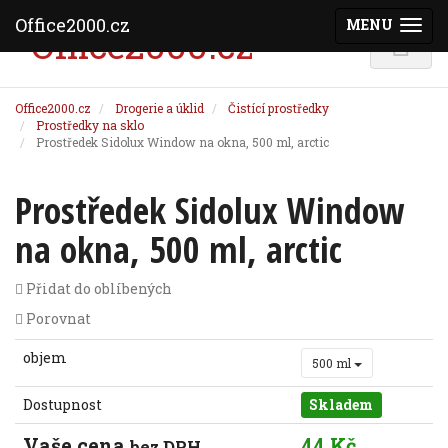
Office2000.cz
MENU
(ZOBRAZI
Office2000.cz
Drogerie a úklid
Čistící prostředky
Prostředky na sklo
Prostředek Sidolux Window na okna, 500 ml, arctic
Prostředek Sidolux Window
na okna, 500 ml, arctic
Přidat do oblíbených
Porovnat
objem
500 ml
Dostupnost
Skladem
Vaše cena
44 Kč
bez DPH