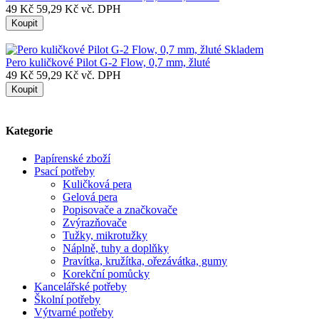
49 Kč
59,29 Kč vč. DPH
Koupit
Skladem
Pero kuličkové Pilot G-2 Flow, 0,7 mm, žluté
49 Kč
59,29 Kč vč. DPH
Koupit
Kategorie
Papírenské zboží
Psací potřeby
Kuličková pera
Gelová pera
Popisovače a značkovače
Zvýrazňovače
Tužky, mikrotužky
Náplně, tuhy a doplňky
Pravítka, kružítka, ořezávátka, gumy
Korekční pomůcky
Kancelářské potřeby
Školní potřeby
Výtvarné potřeby