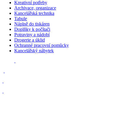
Kreativní potřeby
Archivace, organizace
Kancelářská technika
Tabule
Náplně do tiskáren
Doplňky k počítači
Potraviny a nádobí
Drogerie a úklid
Ochranné pracovní pomůcky
Kancelářský nábytek