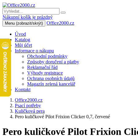
Nákupní košík je prázdný
Office2000.cz
Menu
(zobrazit/skrýt)
Úvod
Katalog
Můj účet
Informace o nákupu
Obchodní podmínky
Způsoby doručení a platby
Reklamační řád
Výhody registrace
Ochrana osobních údajů
Magazín zelená kancelář
Kontakt
Office2000.cz
Psací potřeby
Kuličková pera
Pero kuličkové Pilot Frixion Clicker 0,7, červené
Pero kuličkové Pilot Frixion Cli