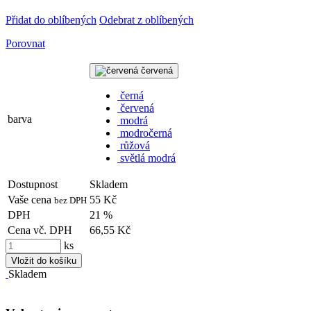
Přidat do oblíbených
Odebrat z oblíbených
Porovnat
červená
černá
červená
barva
modrá
modročerná
růžová
světlá modrá
Dostupnost
Skladem
Vaše cena
55 Kč
bez DPH
DPH
21 %
Cena vč. DPH
66,55 Kč
ks
Vložit do košíku
Skladem