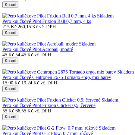
Koupit
Skladem
Pero kuličkové Pilot Frixion Ball 0,7 mm, 4 ks
215 Kč
260,15 Kč vč. DPH
Koupit
Skladem
Pero kuličkové Pilot Acroball, modré
45 Kč
54,45 Kč vč. DPH
Koupit
Skladem
Pero kuličkové Centropen 2675 Tornado ergo, mix barev
15,90 Kč
19,24 Kč vč. DPH
Koupit
Skladem
Pero kuličkové Pilot Frixion Clicker 0,5, červené
55 Kč
66,55 Kč vč. DPH
Koupit
Skladem
Pero kuličkové Pilot G-2 Flow, 0,7 mm, růžové