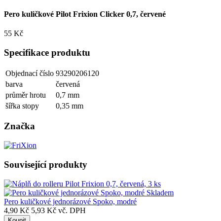
Pero kuličkové Pilot Frixion Clicker 0,7, červené
55 Kč
Specifikace produktu
Objednací číslo
93290206120
barva
červená
průměr hrotu
0,7 mm
šířka stopy
0,35 mm
Značka
Související produkty
Skladem
Pero kuličkové jednorázové Spoko, modré
4,90 Kč
5,93 Kč vč. DPH
Koupit