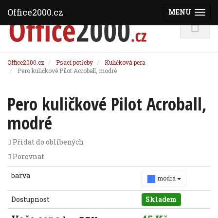
Office2000.cz
MENU
(ZOBRAZI
Office2000.cz
Psací potřeby
Kuličková pera
Pero kuličkové Pilot Acroball, modré
Pero kuličkové Pilot Acroball,
modré
Přidat do oblíbených
Porovnat
barva
modrá
Dostupnost
Skladem