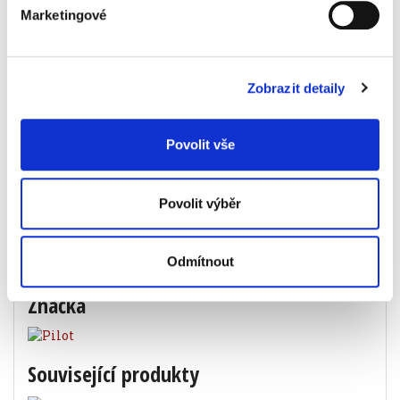
45 Kč
Marketingové
Specifikace produktu
Zobrazit detaily
Objednací číslo
93290203140
Povolit vše
barva
modrá
průměr hrotu
0,7 mm
Povolit výběr
šířka stopy
0,28 mm
typ pera
kuličkové
Odmítnout
Značka
Související produkty