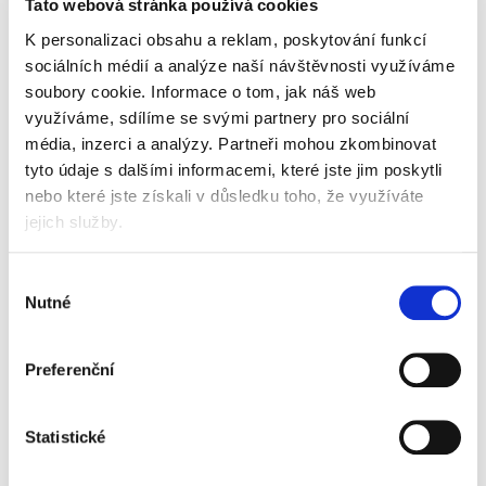
Tato webová stránka používá cookies
K personalizaci obsahu a reklam, poskytování funkcí
sociálních médií a analýze naší návštěvnosti využíváme
soubory cookie.
Informace o tom, jak náš web
využíváme, sdílíme se svými partnery pro sociální
média, inzerci a analýzy.
Partneři mohou zkombinovat
Popis
Alternativní produkty
tyto údaje s dalšími informacemi, které jste jim poskytli
nebo které jste získali v důsledku toho, že využíváte
stiskací kuličkové pero
průměr hrotu 0,7 mm
jejich služby.
stopa šíře 0,28 mm
ergonomický tvar úchopu
Výběr
jedinečná hladkost psaní
Nutné
souhlasu
barva inkoustu: modrá
barva těla odpovídá barvě náplně
dostupné barvy náhradní náplně černá, červená,
Preferenční
modrá
Informace o produktu
Statistické
Pero kuličkové Pilot Acroball, modré