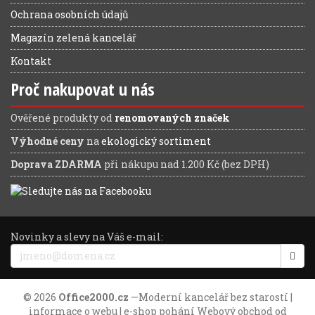
Ochrana osobních údajů
Magazín zelená kancelář
Kontakt
Proč nakupovat u nás
Ověřené produkty od
renomovaných značek
Výhodné ceny
na
ekologický sortiment
Doprava ZDARMA
při nákupu nad 1.200 Kč (bez DPH)
Novinky a slevy na Váš e-mail:
© 2026
Office2000.cz
—
Moderní kancelář bez starostí
|
informace o webu
| e-shop pohání
Webový obchod
od