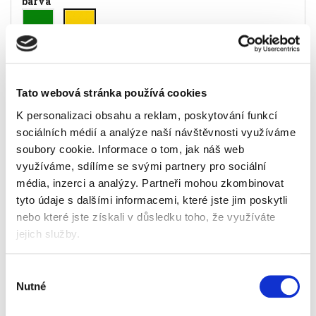
barva
Tato webová stránka používá cookies
Popis
Alternativní produkty
K personalizaci obsahu a reklam, poskytování funkcí
sociálních médií a analýze naší návštěvnosti využíváme
kuličkové gelové pero
soubory cookie.
Informace o tom, jak náš web
stiskací mechanismus
ergonomický gumový úchop
využíváme, sdílíme se svými partnery pro sociální
dokumentní inkoust
média, inzerci a analýzy.
Partneři mohou zkombinovat
kulička z karbidu wolframu
tyto údaje s dalšími informacemi, které jste jim poskytli
průměr hrotu 0,7 mm
nebo které jste získali v důsledku toho, že využíváte
stopa šíře 0,32 mm
jejich služby.
limitovaná edice - povrchová úprava s jemnými
3D strukturami reaguje na světlo i pohyb ruky,
takže roller působí živě a proměnlivě
Výběr
barva inkoustu černá
Nutné
souhlasu
barva těla žlutá