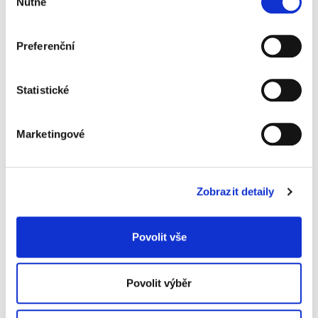
Nutné
souhlasu
Preferenční
Popis
Alternativní produkty
materiál karton
Statistické
výška 350 mm
hloubka 250 mm
šířka hřbetu 150 mm
Marketingové
dodáváme v rozloženém stavu
1 kus v balení
Informace o produktu
Zobrazit detaily
Krabice archivační 150 mm, bílá
44 Kč
Povolit vše
Povolit výběr
Specifikace produktu