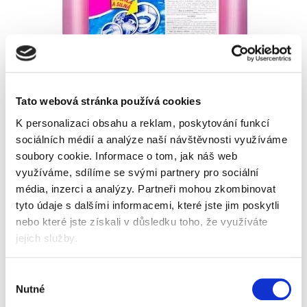
Tato webová stránka používá cookies
K personalizaci obsahu a reklam, poskytování funkcí
sociálních médií a analýze naší návštěvnosti využíváme
soubory cookie.
Informace o tom, jak náš web
využíváme, sdílíme se svými partnery pro sociální
Skladem
média, inzerci a analýzy.
Partneři mohou zkombinovat
tyto údaje s dalšími informacemi, které jste jim poskytli
nebo které jste získali v důsledku toho, že využíváte
jejich služby.
Vyberte si parametry
Výběr
objem
Nutné
souhlasu
500 ml
5 l