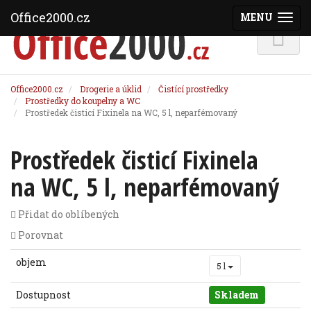
Office2000.cz
MENU
(ZOBRAZI
Office2000.cz
Drogerie a úklid
Čistící prostředky
Prostředky do koupelny a WC
Prostředek čisticí Fixinela na WC, 5 l, neparfémovaný
Prostředek čisticí Fixinela
na WC, 5 l, neparfémovaný
Přidat do oblíbených
Porovnat
objem
5 l
Dostupnost
Skladem