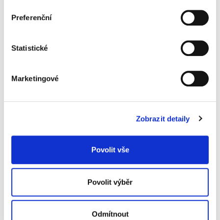
Preferenční
Popis
Alternativní produkty
Statistické
kyselý tekutý čisticí prostředek
odstraňuje špínu a vodní kámen
Marketingové
velmi účinný antibakteriální účinek
neparfémovaný
objem 5 l
Zobrazit detaily
Informace o produktu
Prostředek čisticí Fixinela na WC, 5 l,
Povolit vše
neparfémovaný
389 Kč
Povolit výběr
Specifikace produktu
Odmítnout
Objednací číslo
929815520