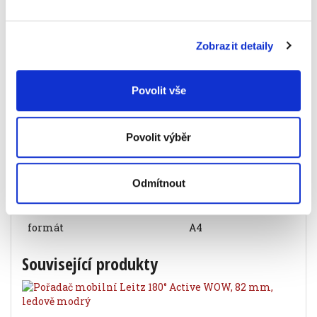
rozměry 100x250x352 mm
barva modrá
Informace o produktu
Zobrazit detaily
Krabice archivační 100 mm, modrá
31 Kč
Povolit vše
Povolit výběr
Specifikace produktu
Objednací číslo
903128421
Odmítnout
barva
modrá
formát
A4
Související produkty