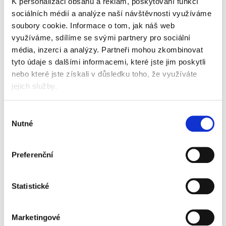
K personalizaci obsahu a reklam, poskytování funkcí
barva
sociálních médií a analýze naší návštěvnosti využíváme
soubory cookie.
Informace o tom, jak náš web
využíváme, sdílíme se svými partnery pro sociální
média, inzerci a analýzy.
Partneři mohou zkombinovat
tyto údaje s dalšími informacemi, které jste jim poskytli
Popis
Alternativní produkty
nebo které jste získali v důsledku toho, že využíváte
jejich služby.
ideální řešení pro archivaci dokumentů
vyjmutých z pořadače
Výběr
pevná konstrukce s dvojitými postrannými
Nutné
stěnami
souhlasu
pojme obsah běžného pořadače 75/80 mm nebo
2 pořadačů šíře hřbetu 50 mm
Preferenční
snadno sestavitelná podle natištěného návodu
pro dokumenty formátu A4, desky na spisy
A4 i papíry formátu Foolscap
určeno k horizontální i vertikální archivaci
Statistické
vyrobená ze 100% recyklované vlnité lepenky,
100% recyklovatelné
certifikace FSC
Marketingové