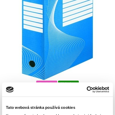
Novinka
Skladem
Vyberte si parametry
Tato webová stránka používá cookies