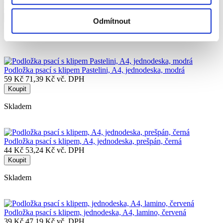
46 Kč
55,66 Kč vč. DPH
Koupit
Odmítnout
Skladem
Podložka psací s klipem Pastelini, A4, jednodeska, modrá
59 Kč
71,39 Kč vč. DPH
Koupit
Skladem
Podložka psací s klipem, A4, jednodeska, prešpán, černá
44 Kč
53,24 Kč vč. DPH
Koupit
Skladem
Podložka psací s klipem, jednodeska, A4, lamino, červená
39 Kč
47,19 Kč vč. DPH