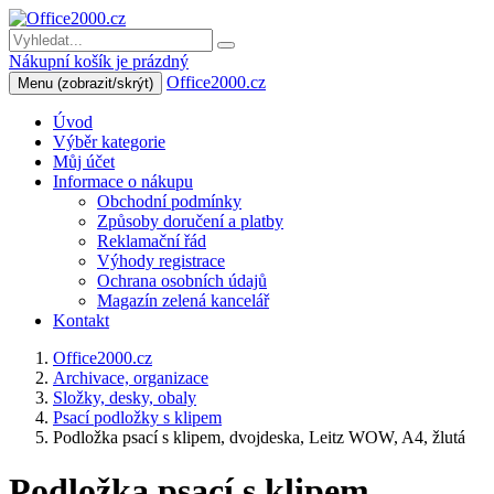
Nákupní košík je prázdný
Office2000.cz
Menu
(zobrazit/skrýt)
Úvod
Výběr kategorie
Můj účet
Informace o nákupu
Obchodní podmínky
Způsoby doručení a platby
Reklamační řád
Výhody registrace
Ochrana osobních údajů
Magazín zelená kancelář
Kontakt
Office2000.cz
Archivace, organizace
Složky, desky, obaly
Psací podložky s klipem
Podložka psací s klipem, dvojdeska, Leitz WOW, A4, žlutá
Podložka psací s klipem,