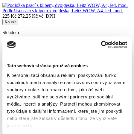
Podložka psací s klipem, dvojdeska, Leitz WOW, A4, led. mod.
225 Kč
272,25 Kč vč. DPH
Koupit
Skladem
Podložka psací A4 s klipem ECO, mix barev
26 Kč
31,46 Kč vč. DPH
Koupit
Tato webová stránka používá cookies
K personalizaci obsahu a reklam, poskytování funkcí
Skladem
sociálních médií a analýze naší návštěvnosti využíváme
soubory cookie.
Informace o tom, jak náš web
Podložka psací A4 uzavíratelná s klipem ECO, mix barev
využíváme, sdílíme se svými partnery pro sociální
35 Kč
42,35 Kč vč. DPH
média, inzerci a analýzy.
Partneři mohou zkombinovat
Koupit
tyto údaje s dalšími informacemi, které jste jim poskytli
Skladem
nebo které jste získali v důsledku toho, že využíváte
jejich služby.