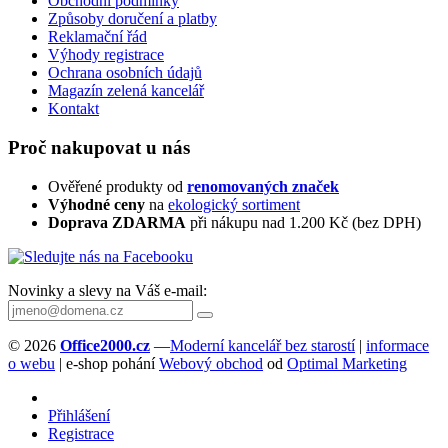
Obchodní podmínky
Způsoby doručení a platby
Reklamační řád
Výhody registrace
Ochrana osobních údajů
Magazín zelená kancelář
Kontakt
Proč nakupovat u nás
Ověřené produkty od
renomovaných značek
Výhodné ceny
na
ekologický sortiment
Doprava ZDARMA
při nákupu nad 1.200 Kč (bez DPH)
Novinky a slevy na Váš e-mail:
© 2026
Office2000.cz
—
Moderní kancelář bez starostí
|
informace
o webu
| e-shop pohání
Webový obchod
od
Optimal Marketing
Přihlášení
Registrace