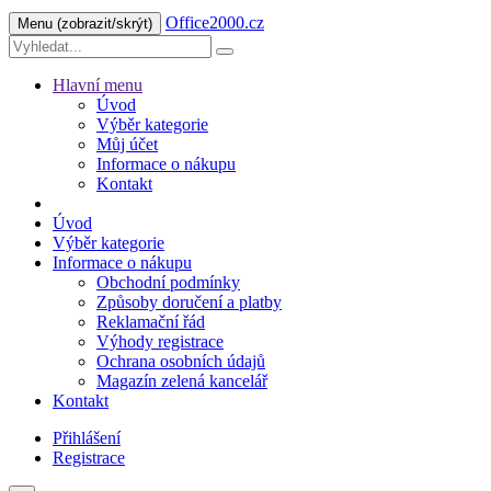
Office2000.cz
Menu
(zobrazit/skrýt)
Hlavní menu
Úvod
Výběr kategorie
Můj účet
Informace o nákupu
Kontakt
Úvod
Výběr kategorie
Informace o nákupu
Obchodní podmínky
Způsoby doručení a platby
Reklamační řád
Výhody registrace
Ochrana osobních údajů
Magazín zelená kancelář
Kontakt
Přihlášení
Registrace