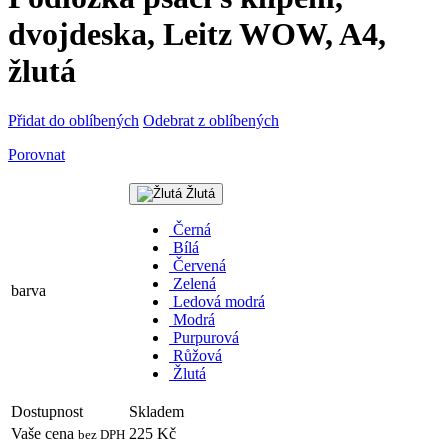
dvojdeska, Leitz WOW, A4,
žlutá
Přidat do oblíbených
Odebrat z oblíbených
Porovnat
Žlutá
Černá
Bílá
Červená
Zelená
barva
Ledová modrá
Modrá
Purpurová
Růžová
Žlutá
Dostupnost
Skladem
Vaše cena
225 Kč
bez DPH