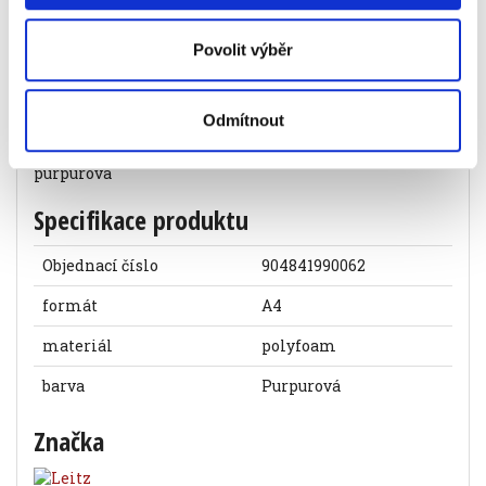
Podložka psací s klipem, dvojdeska, Leitz
WOW, A4, purpurová
Povolit výběr
225 Kč
Odmítnout
Specifikace produktu
Objednací číslo
904841990062
formát
A4
materiál
polyfoam
barva
Purpurová
Značka