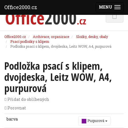
Office2000.cz
MENU
(ZOBRAZI
Office2000.cz
Archivace, organizace
Složky, desky, obaly
Psací podložky s klipem
Podložka psací s klipem, dvojdeska, Leitz WOW, A4, purpurová
Podložka psací s klipem,
dvojdeska, Leitz WOW, A4,
purpurová
Přidat do oblíbených
Porovnat
barva
Purpurová