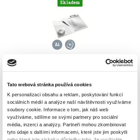
Skladem
Tato webová stránka používá cookies
K personalizaci obsahu a reklam, poskytování funkcí
sociálních médií a analýze naší návštěvnosti využíváme
soubory cookie.
Informace o tom, jak náš web
Vyberte si parametry
využíváme, sdílíme se svými partnery pro sociální
média, inzerci a analýzy.
Partneři mohou zkombinovat
barva
tyto údaje s dalšími informacemi, které jste jim poskytli
nebo které jste získali v důsledku toho, že využíváte