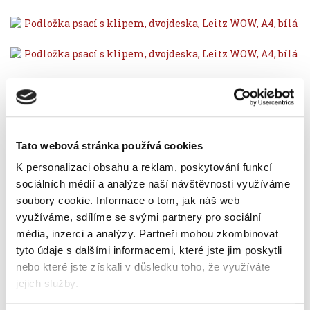
Vyberte si parametry
Tato webová stránka používá cookies
barva
K personalizaci obsahu a reklam, poskytování funkcí
sociálních médií a analýze naší návštěvnosti využíváme
soubory cookie.
Informace o tom, jak náš web
využíváme, sdílíme se svými partnery pro sociální
média, inzerci a analýzy.
Partneři mohou zkombinovat
tyto údaje s dalšími informacemi, které jste jim poskytli
nebo které jste získali v důsledku toho, že využíváte
Popis
Alternativní produkty
jejich služby.
pevná podložka pro každodenní použití