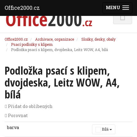
Office2000.cz
MENU
(ZOBRAZI
Office2000.cz
Archivace, organizace
Složky, desky, obaly
Psací podložky s klipem
Podložka psací s klipem, dvojdeska, Leitz WOW, A4, bílá
Podložka psací s klipem,
dvojdeska, Leitz WOW, A4,
bílá
Přidat do oblíbených
Porovnat
barva
Bílá