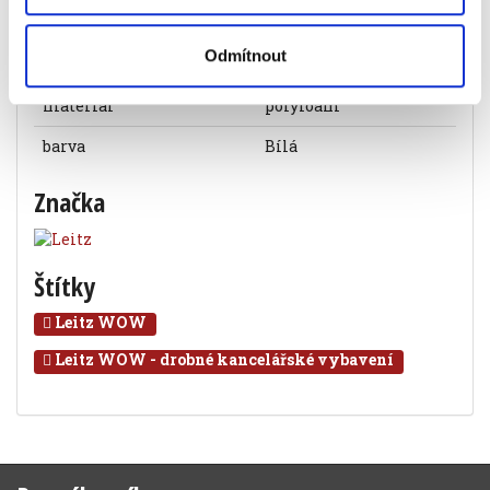
Objednací číslo
904841990001
Odmítnout
formát
A4
materiál
polyfoam
barva
Bílá
Značka
Štítky
Leitz WOW
Leitz WOW - drobné kancelářské vybavení