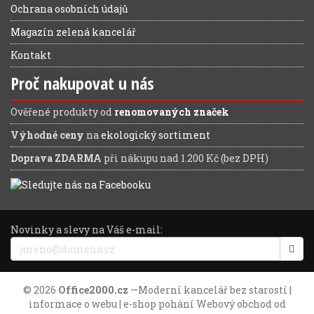
Ochrana osobních údajů
Magazín zelená kancelář
Kontakt
Proč nakupovat u nás
Ověřené produkty od
renomovaných značek
Výhodné ceny
na
ekologický sortiment
Doprava ZDARMA
při nákupu nad 1.200 Kč (bez DPH)
Novinky a slevy na Váš e-mail:
© 2026
Office2000.cz
—
Moderní kancelář bez starostí
|
informace o webu
| e-shop pohání
Webový obchod
od