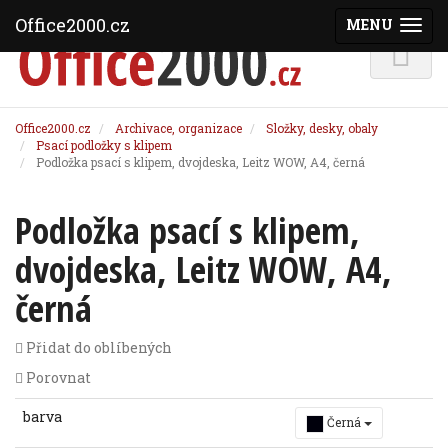
Office2000.cz
MENU
(ZOBRAZI
Office2000.cz
Archivace, organizace
Složky, desky, obaly
Psací podložky s klipem
Podložka psací s klipem, dvojdeska, Leitz WOW, A4, černá
Podložka psací s klipem,
dvojdeska, Leitz WOW, A4,
černá
Přidat do oblíbených
Porovnat
barva
Černá